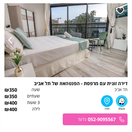
דירה זוגית עם מרפסת - הפנטהאוז של תל אביב
תל אביב
שעה
350
₪
שעתיים
350
₪
3 שעות
400
₪
לילה
400
₪
052-9095567
גלעד