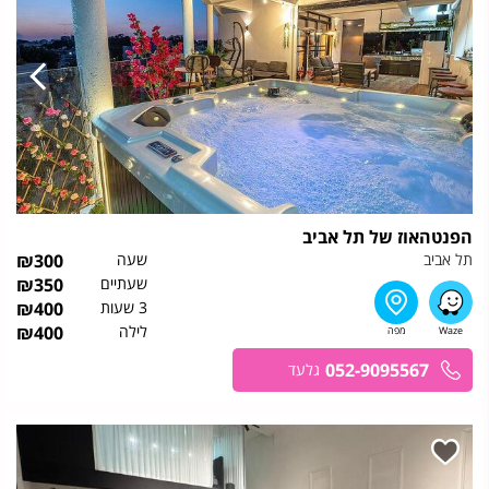
הפנטהאוז של תל אביב
תל אביב
שעה
300
₪
שעתיים
350
₪
3 שעות
400
₪
לילה
400
₪
052-9095567
גלעד