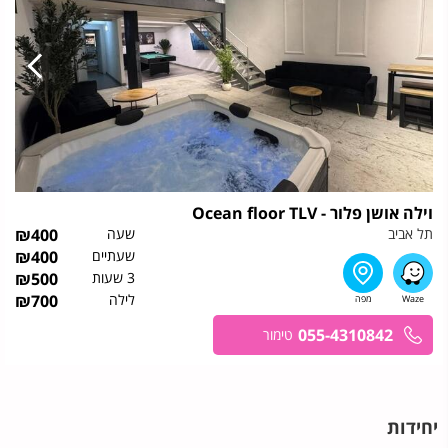
וילה אושן פלור - Ocean floor TLV
תל אביב
שעה
400
₪
שעתיים
400
₪
3 שעות
500
₪
לילה
700
₪
055-4310842
טימור
יחידות