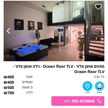
מתחם אושן פלור - Ocean floor TLV - וילה אושן פלור -
Ocean floor TLV
תל אביב
שעה
400
₪
שעתיים
400
₪
3 שעות
500
₪
לילה
700
₪
055-4310842
טימור