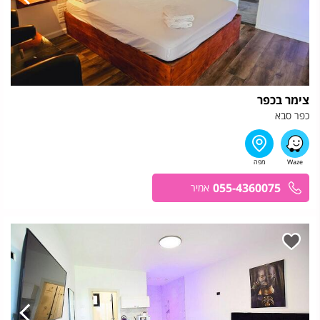
צימר בכפר
כפר סבא
055-4360075
אמיר