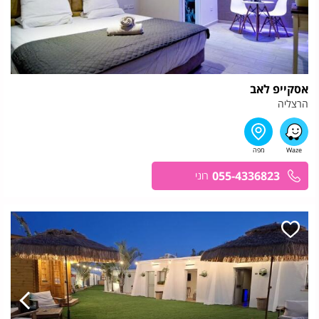
אסקייפ לאב
הרצליה
055-4336823
רוני