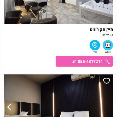
תיק תק רומס
הרצליה
055-4317214
רוני