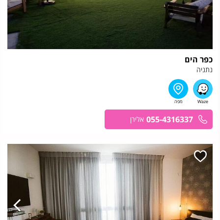
כפר הים
נתניה
055-4316337
אלירן