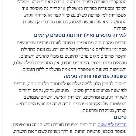
המבקרים לאווירה כפרית מרגיעה. קרבה לאתרי טבע, מסלולי
הליכה ומסעדות כפריות באשקלון או קריית גת מוסיפה עוד
אפשרויות למי שרוצה לשלב גם טיול קצר או ארוחה זוגית.
התחושה היא של חופשה שלמה, גם אם מדובר רק בשעות
ספורות.
למי זה מתאים ואילו יתרונות נוספים קיימים
חדרים מהסוג הזה מתאימים במיוחד לזוגות עובדים שמחפשים
פסק זמן מהילדים או מהלחץ של היום-יום. גם זוגות בתחילת
הקשר שרוצים מקום פרטי להיפגש בו מבלי להרגיש חשופים,
מוצאים פתרון מצוין. המחירים נוחים, אין התחייבות ללילה שלם,
והגמישות בשעות מאפשרת התאמה מושלמת ללוח הזמנים.
פשטות, גמישות וחוויה נעימה
במקום להזמין מלון ללילה שלם או להסתבך
בלוגיסטיקה
, חדרים
לפי שעה מציעים פתרון פשוט – מגיעים, נחים, נהנים וחוזרים
לשגרה רגועים ומחויכים. השירות האישי, השקט שבמושב
והפשטות של הקונספט יוצרים חוויה שונה מהנופש המסורתי –
קצרה, ממוקדת ומרעננת.
סיכום
חדרים לפי שעה
בניר בנים מציעים חוויית נופש קטנה ואינטימית,
עטופה בטבע, פרטיות ונוחות. זו דרך מצוינת לשבור את השגרה,