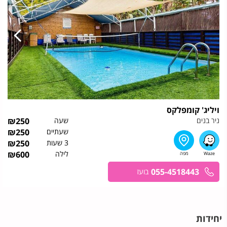
ויליג' קומפלקס
ניר בנים
שעה
250
₪
שעתיים
250
₪
3 שעות
250
₪
לילה
600
₪
055-4518443
בועז
יחידות