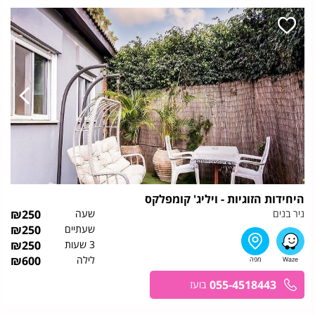
היחידות הזוגיות - ויליג' קומפלקס
ניר בנים
שעה
250
₪
שעתיים
250
₪
3 שעות
250
₪
לילה
600
₪
055-4518443
בועז