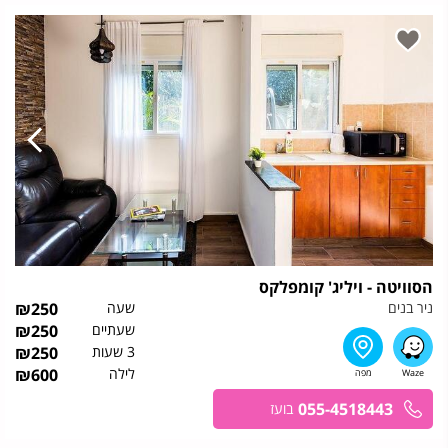
הסוויטה - ויליג' קומפלקס
ניר בנים
שעה
250
₪
שעתיים
250
₪
3 שעות
250
₪
לילה
600
₪
055-4518443
בועז