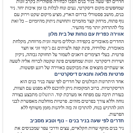
חדרים לפי שעה בניר בנים הפכו לבחירה פופולרית בקרב זוגות
שמחפשים מקום דיסקרטי, נעים ונוח לבלות בו זמן איכות יחד. ניר
בנים, מושב פסטורלי בדרום הארץ, מציע מיקום שקט וירוק עם
נוף פתוח, מרחק קצר מהמרכז ותחושת ניתוק מהיומיום – כל זאת
בלי להתרחק יותר מדי מהעיר.
אווירה כפרית עם נוחות של בית מלון
החדרים מאובזרים בקפידה וכוללים מיטה זוגית מרווחת, מקלחת
מאובזרת, טלוויזיה, פינת קפה ולעיתים גם ג’קוזי זוגי או חצר
פרטית. בעלי הצימרים דואגים לשמור על תחזוקה גבוהה, ניקיון
ושירות דיסקרטי. זוגות שמחפשים פינה שקטה לברוח אליה לשעה
או שעתיים מוצאים את מבוקשם באווירה של רוגע ופשטות.
פרטיות מלאה ותנאים דיסקרטיים
אחד היתרונות הבולטים של חדרים לפי שעה בניר בנים הוא
הדיסקרטיות. ברוב המקומות ניתן להיכנס ללא מפגש עם הצוות,
בעזרת תיבה עם מפתח או מערכת קוד.
התשלום
מתבצע בצורה
נוחה וללא צורך בפרטים מזהים. פרטיות מוחלטת מאפשרת לבני
הזוג להרגיש בנוח, להתרכז זה בזה וליהנות מזמן משותף ללא
הפרעות.
חדרים לפי שעה בניר בנים – נוף וטבע מסביב
ניר בנים מוקף שדות חקלאיים, עצים ודרכי עפר שמכניסים את