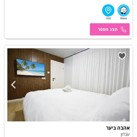
טל
אהבה ביער
עבדון