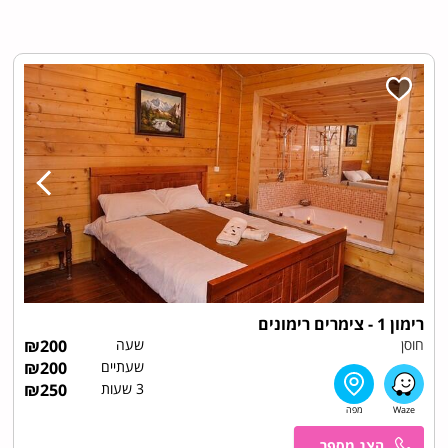
רימון 1 - צימרים רימונים
חוסן
שעה
200
₪
שעתיים
200
₪
3 שעות
250
₪