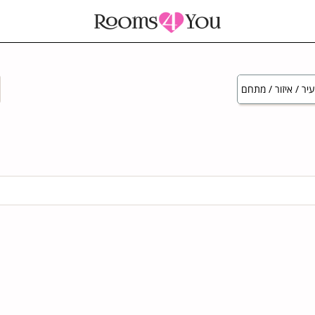
יר / איזור / מתחם