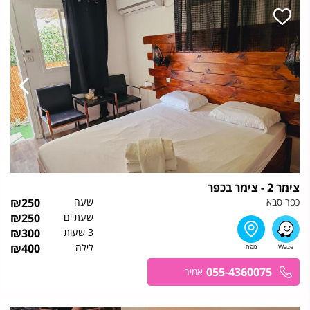
צימר 2 - צימר בכפר
כפר סבא
שעה
250
₪
שעתיים
250
₪
3 שעות
300
₪
לילה
400
₪
055-4360075
אמיר