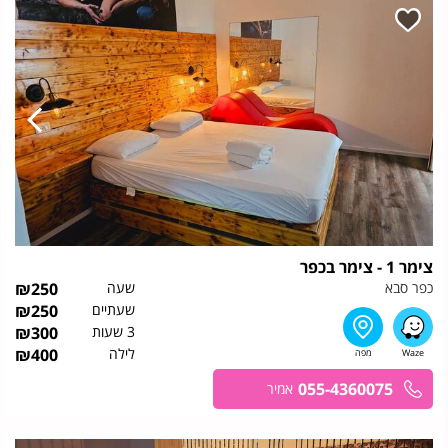
צימר 1 - צימר בכפר
כפר סבא
שעה
250
₪
שעתיים
250
₪
3 שעות
300
₪
לילה
400
₪
055-4360075
אמיר