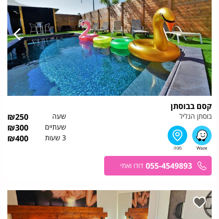
קסם בבוסתן
בוסתן הגליל
שעה
250
₪
שעתיים
300
₪
3 שעות
400
₪
055-4549893
דודו ואתי