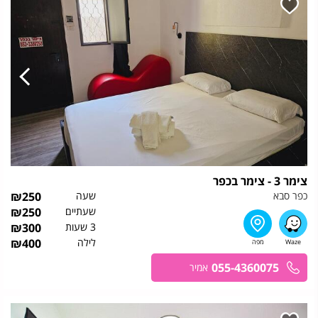
צימר 3 - צימר בכפר
כפר סבא
שעה
250
₪
שעתיים
250
₪
3 שעות
300
₪
לילה
400
₪
055-4360075
אמיר