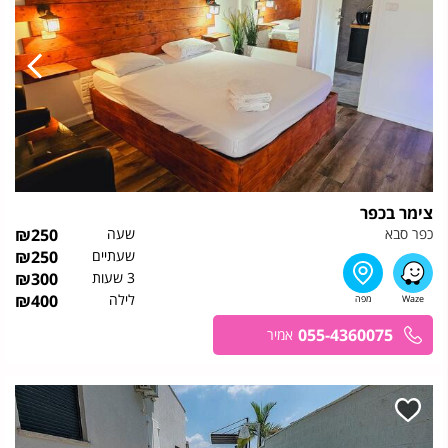
צימר בכפר
כפר סבא
שעה
250
₪
שעתיים
250
₪
3 שעות
300
₪
לילה
400
₪
055-4360075
אמיר