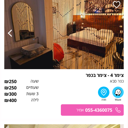
צימר 4 - צימר בכפר
כפר סבא
שעה
250
₪
שעתיים
250
₪
3 שעות
300
₪
לילה
400
₪
055-4360075
אמיר