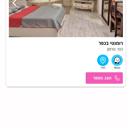
רומנטי בכפר
כפר טרומן
אשר