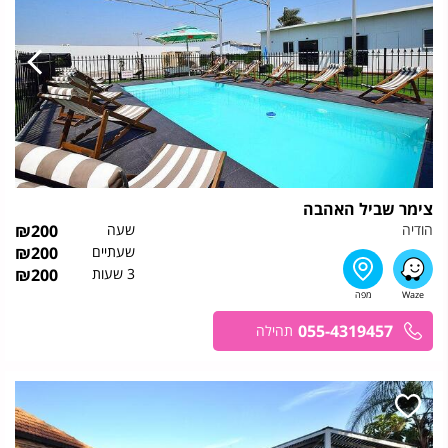
צימר שביל האהבה
הודיה
שעה
200
₪
שעתיים
200
₪
3 שעות
200
₪
055-4319457
תהילה