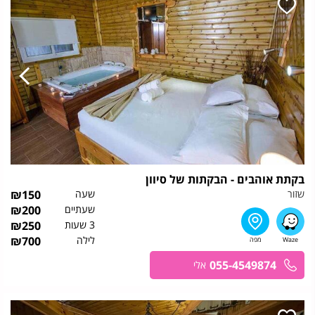
בקתת אוהבים - הבקתות של סיוון
שזור
שעה
150
₪
שעתיים
200
₪
3 שעות
250
₪
לילה
700
₪
055-4549874
אלי