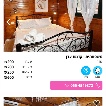
משפחתית - קדמת עדן
שזור
שעה
200
₪
שעתיים
200
₪
3 שעות
250
₪
לילה
600
₪
055-4549872
אורי