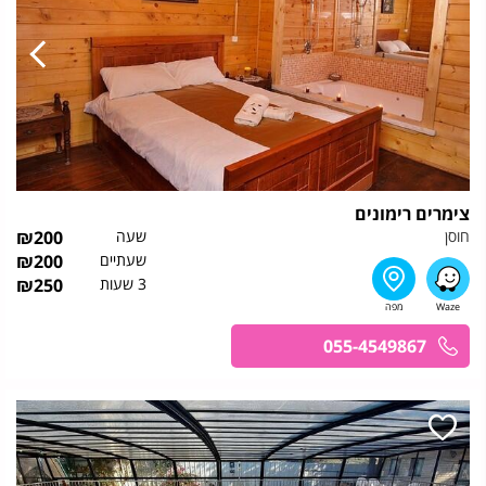
צימרים רימונים
חוסן
שעה
200
₪
שעתיים
200
₪
3 שעות
250
₪
055-4549867