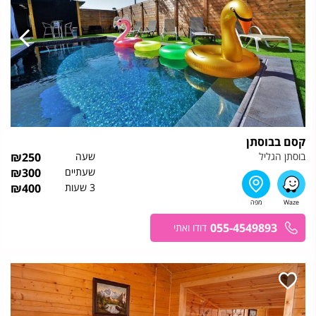
קסם בבוסתן
בוסתן הגליל
שעה
250
₪
שעתיים
300
₪
3 שעות
400
₪
055-4549893
דודו ואתי