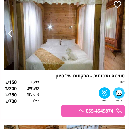
סוויטה מלכותית - הבקתות של סיוון
שזור
שעה
150
₪
שעתיים
200
₪
3 שעות
250
₪
לילה
700
₪
055-4549874
אלי