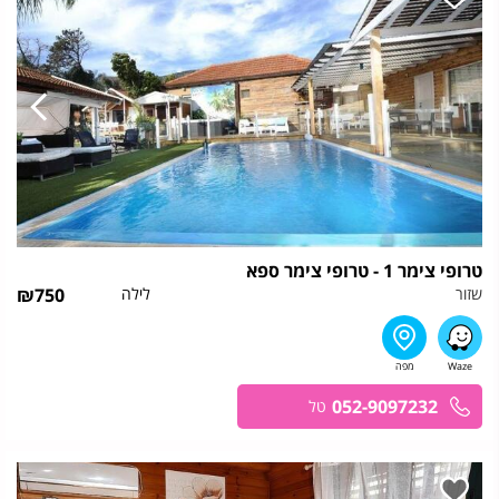
טרופי צימר 1 - טרופי צימר ספא
שזור
לילה
750
₪
052-9097232
טל