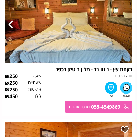
בקתת עץ - נווה בר - מלון בוטיק בכפר
נווה מבטח
שעה
250
₪
שעתיים
250
₪
3 שעות
250
₪
לילה
450
₪
055-4549869
מרכז הזמנות