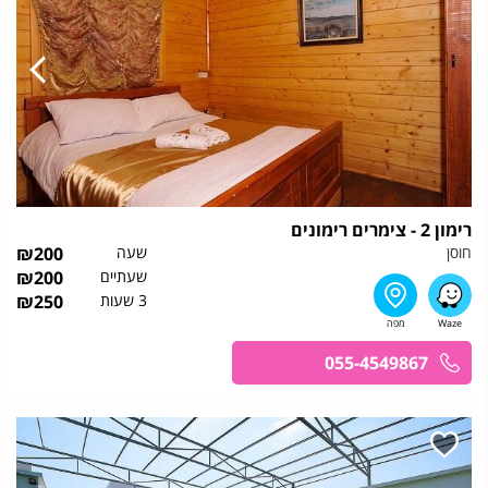
רימון 2 - צימרים רימונים
חוסן
שעה
200
₪
שעתיים
200
₪
3 שעות
250
₪
055-4549867