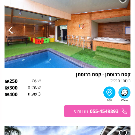
קסם בבוסתן - קסם בבוסתן
בוסתן הגליל
שעה
250
₪
שעתיים
300
₪
3 שעות
400
₪
055-4549893
דודו ואתי