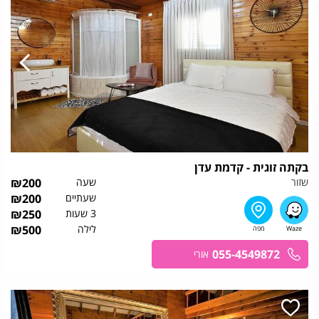
בקתה זוגית - קדמת עדן
שזור
שעה
200
₪
שעתיים
200
₪
3 שעות
250
₪
לילה
500
₪
055-4549872
אורי