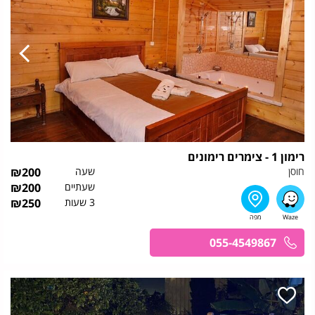
רימון 1 - צימרים רימונים
חוסן
שעה
200
₪
שעתיים
200
₪
3 שעות
250
₪
055-4549867