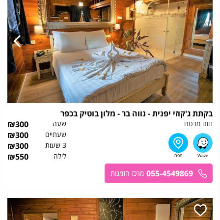
בקתת ג'קוזי יפנית - נווה בר - מלון בוטיק בכפר
נווה מבטח
שעה
300
₪
שעתיים
300
₪
3 שעות
300
₪
לילה
550
₪
055-4549869
מרכז הזמנות