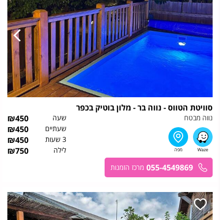
סוויטת הטווס - נווה בר - מלון בוטיק בכפר
נווה מבטח
שעה
450
₪
שעתיים
450
₪
3 שעות
450
₪
לילה
750
₪
055-4549869
מרכז הזמנות