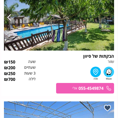
הבקתות של סיוון
שזור
שעה
150
₪
שעתיים
200
₪
3 שעות
250
₪
לילה
700
₪
055-4549874
אלי