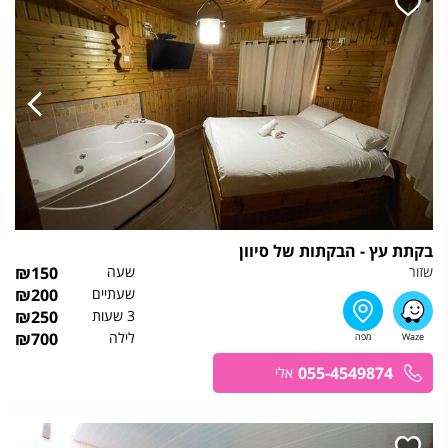
בקתת עץ - הבקתות של סיוון
שזור
שעה
150
₪
שעתיים
200
₪
3 שעות
250
₪
לילה
700
₪
055-4549874
אלי