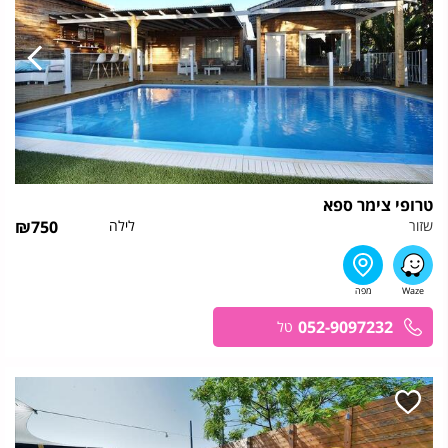
טרופי צימר ספא
שזור
לילה
750
₪
052-9097232
טל