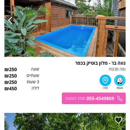
נווה בר - מלון בוטיק בכפר
נווה מבטח
שעה
250
₪
שעתיים
250
₪
3 שעות
250
₪
לילה
450
₪
055-4549869
מרכז הזמנות