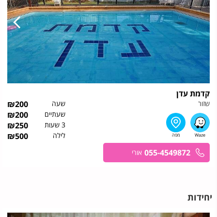
קדמת עדן
שזור
שעה
200
₪
שעתיים
200
₪
3 שעות
250
₪
לילה
500
₪
055-4549872
אורי
יחידות