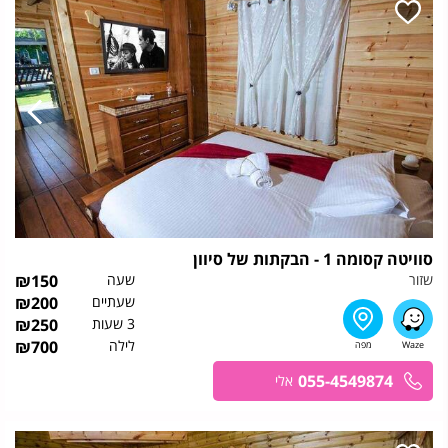
סוויטה קסומה 1 - הבקתות של סיוון
שזור
שעה
150
₪
שעתיים
200
₪
3 שעות
250
₪
לילה
700
₪
055-4549874
אלי