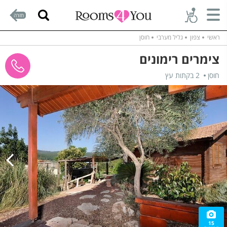
חזרה
ראשי
צפון
גליל מערבי
חוסן
צימרים רימונים
חוסן
2 בקתות עץ
15