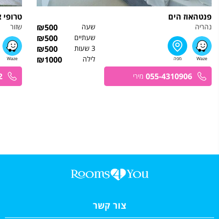
פנטהאוז הים
טרופי 
נהריה
שעה
500
₪
שזור
שעתיים
500
₪
3 שעות
500
₪
לילה
1000
₪
2
055-4310906
מירי
צור קשר