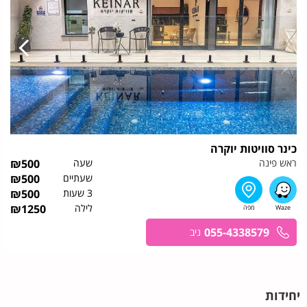
כינר סוויטות יוקרה
ראש פינה
שעה
500
₪
שעתיים
500
₪
3 שעות
500
₪
לילה
1250
₪
055-4338579
ניב
יחידות