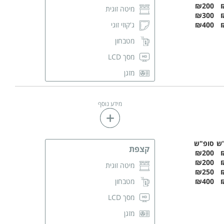
₪200
מיטה זוגית
₪300
₪400
ג'קוזי זוגי
מטבחון
מסך LCD
מזגן
מגבות רחצה
מידע נוסף
חדר רחצה פרטי
ש
סופ"ש
קצפת
₪200
₪200
מיטה זוגית
₪250
₪400
מטבחון
מסך LCD
מזגן