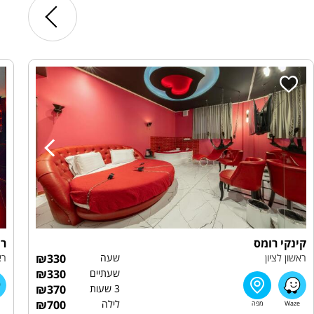
קינקי רומס
רוי
ראשון לציון
שעה
330
₪
רא
שעתיים
330
₪
3 שעות
370
₪
לילה
700
₪