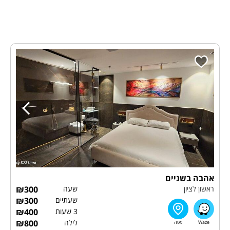
אהבה בשניים
ראשון לציון
שעה
300
₪
שעתיים
300
₪
3 שעות
400
₪
לילה
800
₪