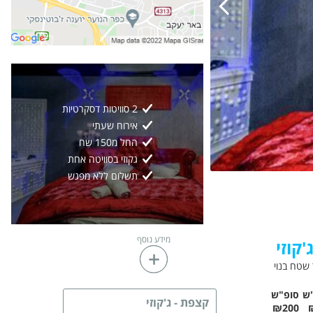
2 סוויטות דסקרטיות
אירוח שעתי
החל מ150 שח
גקוזי בסוויטה אחת
תשלום ללא מפגש
גלריה מייצגת
12
2/
מידע נוסף
'קוזי
ש
סופ"ש
קצפת - ג'קוזי
₪200