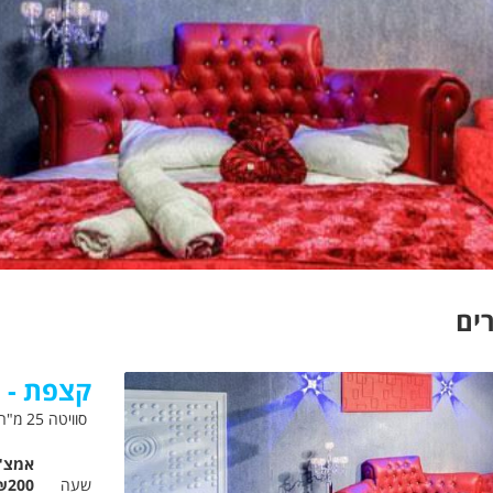
ים
קצפת - ג
סוויטה 25 מ"ר שטח בנוי
אמצ"
שעה
₪200