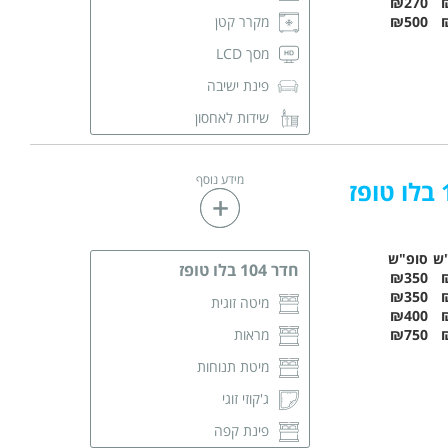
₪270
₪500
מקרר קטן
מסך LCD
פינת ישיבה
שידות לאחסון
מגבות רחצה
מידע נוסף
חדר רחצה פרטי
ש
סופ"ש
חדר 104 בלו טופז
₪350
₪350
מיטה זוגית
₪400
₪750
מראות
מיטת תנוחות
ג'קוזי זוגי
פינת קפה