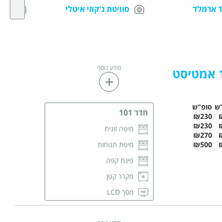
סוויטת ג'קוזי איטלי
חדר 104 בלו 
מידע נוסף
ש
סופ"ש
חדר 101
₪230
₪230
מיטה זוגית
₪270
₪500
מיטת תנוחות
פינת קפה
מקרר קטן
מסך LCD
שידות לאחסון