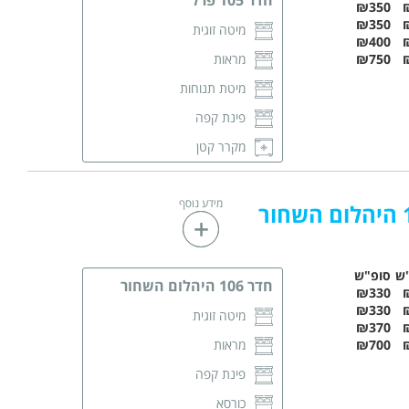
₪350
₪350
מיטה זוגית
₪400
₪750
מראות
מיטת תנוחות
פינת קפה
מקרר קטן
מזגן
מידע נוסף
פינת ישיבה
מגבות רחצה
חדר רחצה פרטי
ש
סופ"ש
חדר 106 היהלום השחור
₪330
₪330
מיטה זוגית
₪370
₪700
מראות
פינת קפה
כורסא