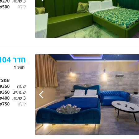
3 שעות
₪270
לילה
₪500
חדר 104 בלו טופז
סוויטה
אמצ"
שעה
₪350
שעתיים
₪350
3 שעות
₪400
לילה
₪750