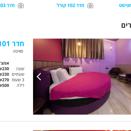
חדר 102 קורל
חדר 103 ארמלד
ים
חדר 101 אמטיסט
סוויטה
אמצ"
שעה
₪230
שעתיים
₪230
3 שעות
₪270
לילה
₪500