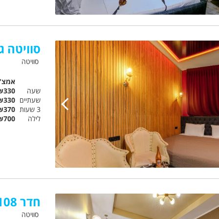
סוויטה ג'קוזי 
סוויטה
אמצ"
שעה
₪330
שעתיים
₪330
3 שעות
₪370
לילה
₪700
חדר 108 אמבר
סוויטה