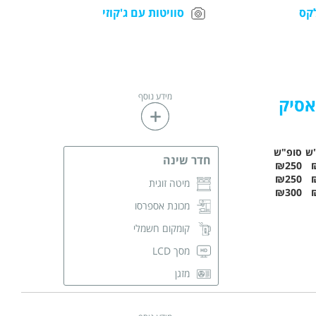
קס
סוויטות עם ג'קוזי
מידע נוסף
אסיק
ש
סופ"ש
חדר שינה
₪250
₪250
מיטה זוגית
₪300
מכונת אספרסו
קומקום חשמלי
מסך LCD
מזגן
פינת ישיבה