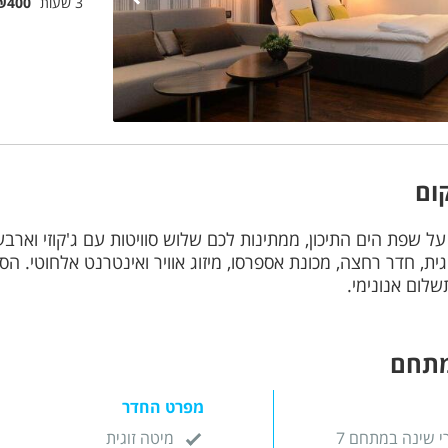
3 שעות
₪400
ום
ל שפת הים התיכון, ממתינות לכם שלוש סוויטות עם ג'קוזי וארבע
גית, חדר רחצה, מכונת אספרסו, מיזוג אוויר ואינטרנט אלחוטי. הסו
לום אנונימי.
מתחם
מפרט החדר
י שינה במתחם 7
מיטה זוגית