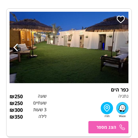
כפר הים
נתניה
שעה
250
₪
שעתיים
250
₪
3 שעות
300
₪
לילה
350
₪
אלירן