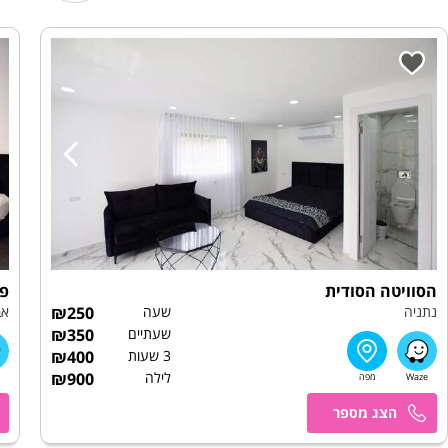
הסוויטה הסודית
פנ
נתניה
שעה
250
₪
אב
שעתיים
350
₪
3 שעות
400
₪
לילה
900
₪