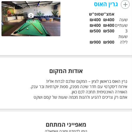
גרין האוס
אמצ"ש
סופ"ש
שעה
₪400
₪400
תמונות
שעתיים
₪400
₪400
₪500
₪500
3
שעות
לילה
₪900
₪900
אודות המקום
גרין האוס בראשון לציון – המקום שלכם לברוח אליו!
אירוח דיסקרטי עם חדר שינה מפנק, ספות יוקרתיות ובר ענק.
האווירה האינטימית תחכה לכם כאן.
אתם רק צריכים להגיע ולהנות מכמה שעות של קסם ושקט
מאפייני המתחם
ניתן לדפדף ימינה ושמאלה